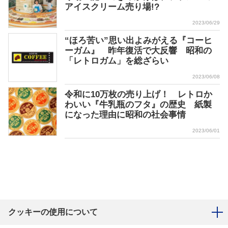
アイスクリーム売り場!?
2023/06/29
“ほろ苦い”思い出よみがえる『コーヒ
ーガム』 昨年復活で大反響 昭和の
「レトロガム」を総ざらい
2023/06/08
令和に10万枚の売り上げ！ レトロか
わいい『牛乳瓶のフタ』の歴史 紙製
になった理由に昭和の社会事情
2023/06/01
クッキーの使用について