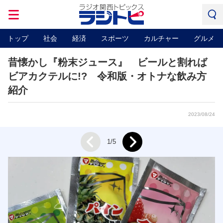
トップ
社会
経済
スポーツ
カルチャー
グルメ
昔懐かし『粉末ジュース』 ビールと割れば
ビアカクテルに!? 令和版・オトナな飲み方
紹介
2023/08/24
Next
1/5
Prev