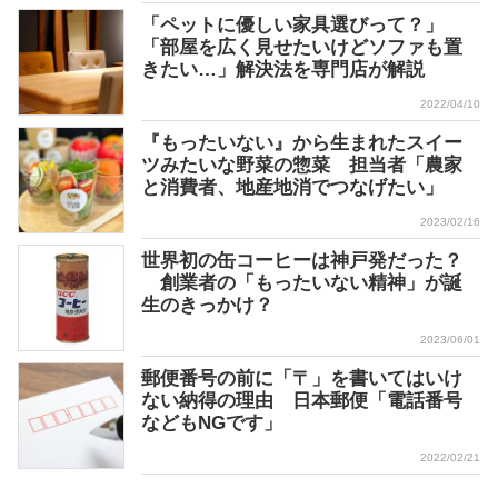
「ペットに優しい家具選びって？」
「部屋を広く見せたいけどソファも置
きたい…」解決法を専門店が解説
2022/04/10
『もったいない』から生まれたスイー
ツみたいな野菜の惣菜 担当者「農家
と消費者、地産地消でつなげたい」
2023/02/16
世界初の缶コーヒーは神戸発だった？
創業者の「もったいない精神」が誕
生のきっかけ？
2023/06/01
郵便番号の前に「〒」を書いてはいけ
ない納得の理由 日本郵便「電話番号
などもNGです」
2022/02/21