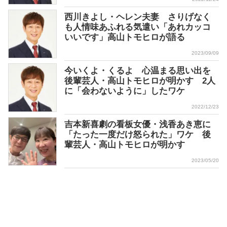
西川きよし・ヘレン夫妻 さりげなく
も人情味あふれる気遣い「あれカッコ
いいです」高山トモヒロが語る
2023/09/09
今いくよ・くるよ 心温まる思い出を
後輩芸人・高山トモヒロが明かす 2人
に「会わないように」したワケ
2022/12/23
吉本新喜劇の看板女優・浅香あき恵に
「たった一度だけ怒られた」ワケ 後
輩芸人・高山トモヒロが明かす
2023/05/20