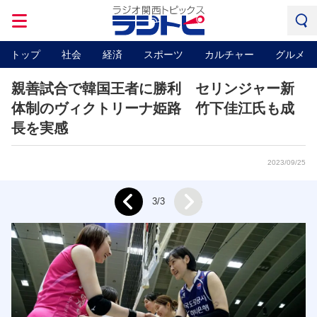
トップ
社会
経済
スポーツ
カルチャー
グルメ
親善試合で韓国王者に勝利 セリンジャー新
体制のヴィクトリーナ姫路 竹下佳江氏も成
長を実感
2023/09/25
Next
3/3
Prev