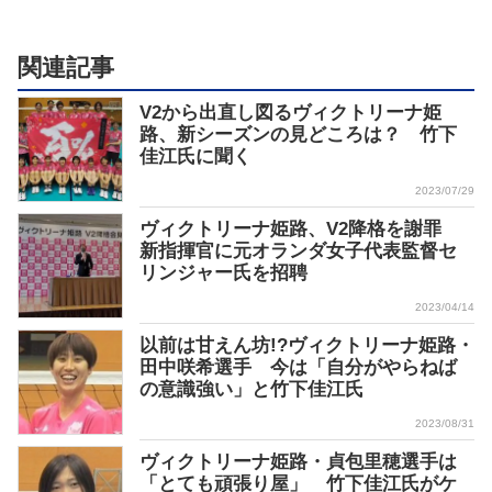
関連記事
V2から出直し図るヴィクトリーナ姫
路、新シーズンの見どころは？ 竹下
佳江氏に聞く
2023/07/29
ヴィクトリーナ姫路、V2降格を謝罪
新指揮官に元オランダ女子代表監督セ
リンジャー氏を招聘
2023/04/14
以前は甘えん坊!?ヴィクトリーナ姫路・
田中咲希選手 今は「自分がやらねば
の意識強い」と竹下佳江氏
2023/08/31
ヴィクトリーナ姫路・貞包里穂選手は
「とても頑張り屋」 竹下佳江氏がケ