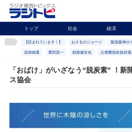
トップ
社会
経済
【読まれています！】
おさるのジョージ
阪急阪神ホ
追加抽選
豊田賀一
財政健全化
公債費負担負担適
「おばけ」がいざなう“脱炭素” ！新
ス協会