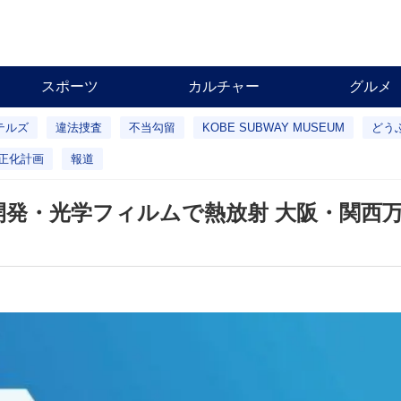
スポーツ
カルチャー
グルメ
テルズ
違法捜査
不当勾留
KOBE SUBWAY MUSEUM
どう
正化計画
報道
開発・光学フィルムで熱放射 大阪・関西万