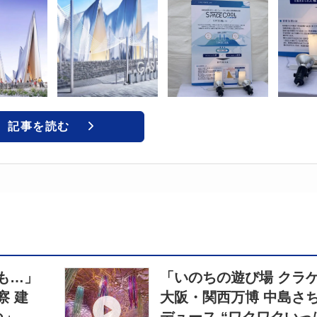
記事を読む
も…」
「いのちの遊び場 クラ
察 建
大阪・関西万博 中島さ