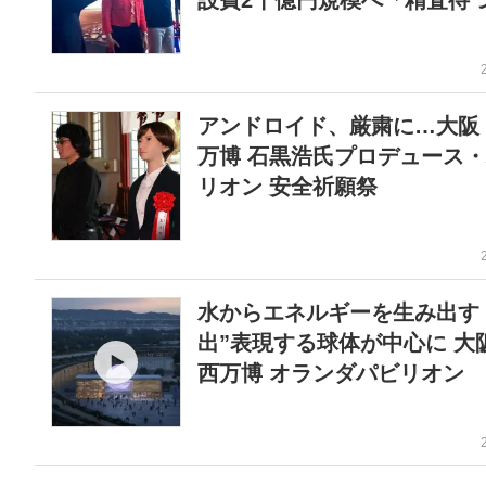
設費2千億円規模へ「精査待
アンドロイド、厳粛に…大阪
万博 石黒浩氏プロデュース
リオン 安全祈願祭
水からエネルギーを生み出す 
出”表現する球体が中心に 大
西万博 オランダパビリオン