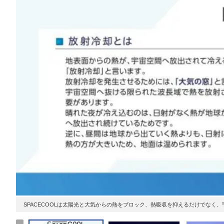
SPACECOOLは太陽光と大気からの熱をブロック、熱吸収を抑えるだけでなく、