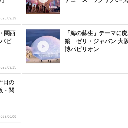
つ」
デュース “ワクワクいっ
2023/09/19
・関西
「海の蘇生」テーマに廃
・パビ
築 ゼリ・ジャパン 大
博パビリオン
2023/09/15
“日の
阪・関
2023/06/06