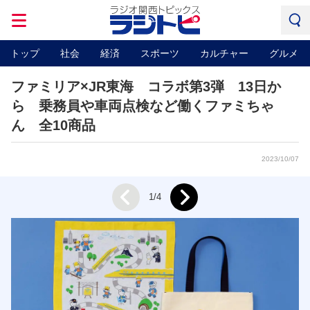
トップ
社会
経済
スポーツ
カルチャー
グルメ
ファミリア×JR東海 コラボ第3弾 13日か
ら 乗務員や車両点検など働くファミちゃ
ん 全10商品
2023/10/07
Next
1/4
Prev