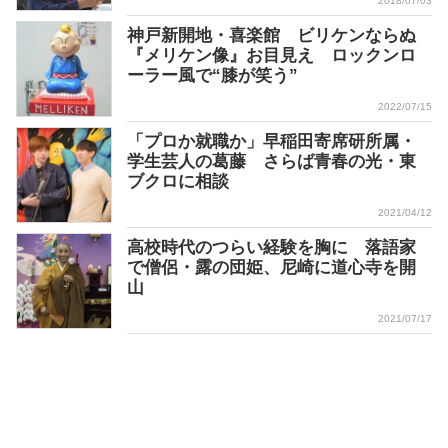
2018/07/03
神戸新開地・喜楽館 ビリケンならぬ
『メリケン像』お目見え ロックンロ
ーラー風で“膝が笑う”
2022/07/15
「プロか就職か」早稲田寄席研所属・
学生芸人の葛藤 さらば青春の光・東
ブクロに相談
2021/04/12
高校時代のつらい経験を胸に 落語家
で僧侶・露の団姫、尼崎に道心寺を開
山
2021/07/17