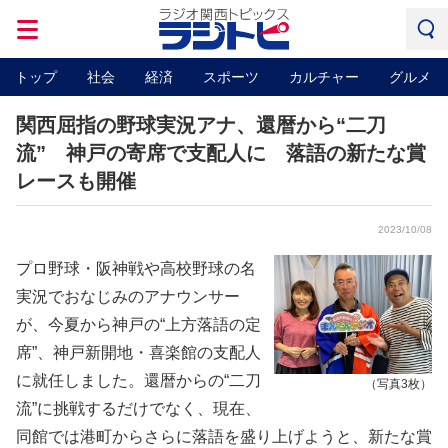
トップ
社会
経済
スポーツ
カルチャー
グルメ
関西屈指の野球実況アナ、還暦から“二刀
流” 神戸の寄席で支配人に 落語の新たな賞
レースも開催
2023/10/08
プロ野球・阪神戦や高校野球の名
実況でおなじみのアナウンサー
が、今夏から神戸の“上方落語の定
席”、神戸新開地・喜楽館の支配人
に就任しました。還暦からの“二刀
（写真3枚）
流”に挑戦するだけでなく、現在、
同館では港町からさらに落語を盛り上げようと、新たな賞