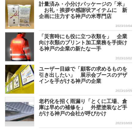
計量済み・小分けパッケージの「米」
お礼・挨拶や感謝状アイテムに 新
企画に注力する神戸の米専門店
2023/10/04
「災害時にも役に立つ衣類を」 企業
向け衣類のプリント加工業務を手掛け
る神戸の企業の新たな一手
2023/10/02
ユーザー目線で「顧客の求めるものを
引き出したい」 展示会ブースのデザ
インを手がける神戸の企業
2023/10/05
老朽化を招く雨漏り「とくに工場、倉
庫は早めの補修を」 外壁塗装など手
がける神戸の会社が呼びかけ
2023/10/03