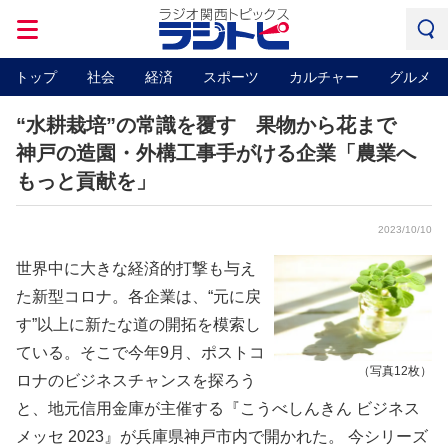
トップ
社会
経済
スポーツ
カルチャー
グルメ
“水耕栽培”の常識を覆す 果物から花まで
神戸の造園・外構工事手がける企業「農業へ
もっと貢献を」
2023/10/10
世界中に大きな経済的打撃も与え
た新型コロナ。各企業は、“元に戻
す”以上に新たな道の開拓を模索し
ている。そこで今年9月、ポストコ
（写真12枚）
ロナのビジネスチャンスを探ろう
と、地元信用金庫が主催する『こうべしんきん ビジネス
メッセ 2023』が兵庫県神戸市内で開かれた。 今シリーズ