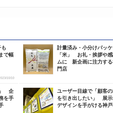
様子も
計量済み・小分けパッケ
まで幅
「米」 お礼・挨拶や感
ムに 新企画に注力する
門店
2023/10/10
」 企
ユーザー目線で「顧客の
務を手
を引き出したい」 展示
手
デザインを手がける神戸