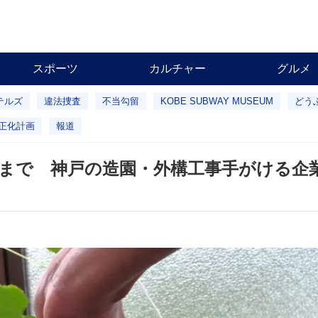
スポーツ
カルチャー
グルメ
テルズ
違法捜査
不当勾留
KOBE SUBWAY MUSEUM
どう
正化計画
報道
花まで 神戸の造園・外構工事手がける企