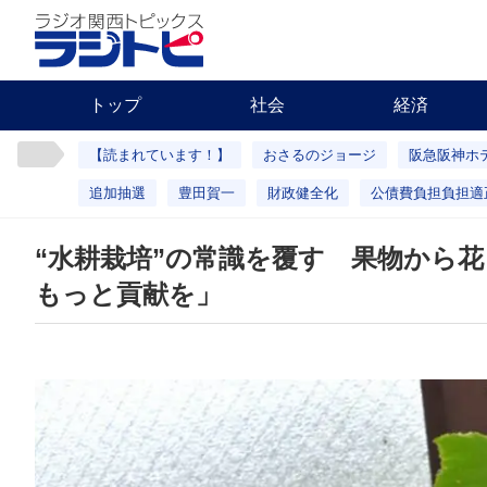
トップ
社会
経済
【読まれています！】
おさるのジョージ
阪急阪神ホ
追加抽選
豊田賀一
財政健全化
公債費負担負担適
“水耕栽培”の常識を覆す 果物から
もっと貢献を」