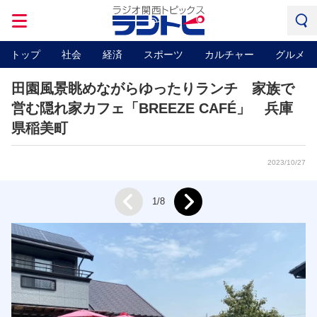
トップ
社会
経済
スポーツ
カルチャー
グルメ
田園風景眺めながらゆったりランチ 家族で
営む隠れ家カフェ「BREEZE CAFÉ」 兵庫
県稲美町
2023/10/27
Next
1/8
Prev