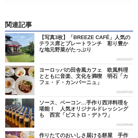
関連記事
【写真3枚】「BREEZE CAFÉ」人気の
テラス席とプレートランチ 彩り豊か
な地元野菜がたっぷり
2023/10/27
ヨーロッパの田舎風カフェ 欧風料理
とともに音楽、文化を満喫 明石「カ
フェ・ド・カンパーニュ」
2023/07/02
ソース、ベーコン…手作り西洋料理を
堪能！ 人気オリジナルドレッシング
も 西宮「ビストロ・デトワ」
2023/05/06
作りたてのおいしさ届ける餅屋 手作