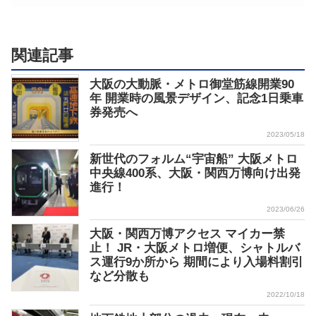
関連記事
大阪の大動脈・メトロ御堂筋線開業90
年 開業時の風景デザイン、記念1日乗車
券発売へ
2023/05/18
新世代のフォルム“宇宙船” 大阪メトロ
中央線400系、大阪・関西万博向け出発
進行！
2023/06/26
大阪・関西万博アクセス マイカー禁
止！ JR・大阪メトロ増便、シャトルバ
ス運行9か所から 期間により入場料割引
など分散も
2022/10/18