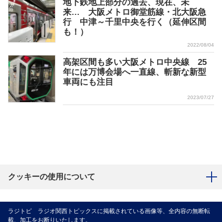
地下鉄地上部分の過去、現在、未
来… 大阪メトロ御堂筋線・北大阪急
行 中津～千里中央を行く（延伸区間
も！）
2022/08/04
高架区間も多い大阪メトロ中央線 25
年には万博会場へ一直線、斬新な新型
車両にも注目
2023/07/27
クッキーの使用について
ラジトピ ラジオ関西トピックスに掲載されている画像等、全内容の無断転
載、加工をお断りいたします。