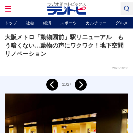
トップ
社会
経済
スポーツ
カルチャー
グルメ
大阪メトロ「動物園前」駅リニューアル も
う暗くない…動物の声にワクワク！地下空間
リノベーション
2023/10/30
Next
11/37
Prev