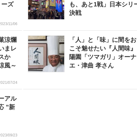
リーズ
も、あと1戦」日本シリ
決戦
2023/11/06
菓涼爛
「人」と「味」に間をお
いまレ
こそ魅せたい『人間味』
スか
陽園「ツマガリ」オーナ
涼風～
エ・津曲 孝さん
2021/07/24
ーアル
 ”新
2023/09/23