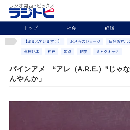
トップ
社会
経済
【読まれています！】
おさるのジョージ
阪急阪神ホ
高校野球
神戸
姫路
防災
ミャクミャク
パインアメ “アレ（A.R.E.）”
んやんか」