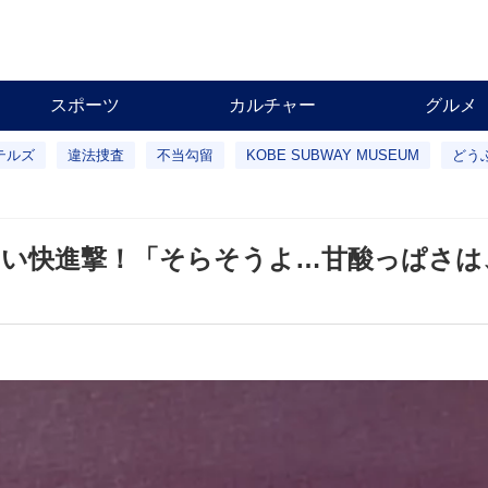
スポーツ
カルチャー
グルメ
テルズ
違法捜査
不当勾留
KOBE SUBWAY MUSEUM
どう
じゃない快進撃！「そらそうよ…甘酸っぱさ