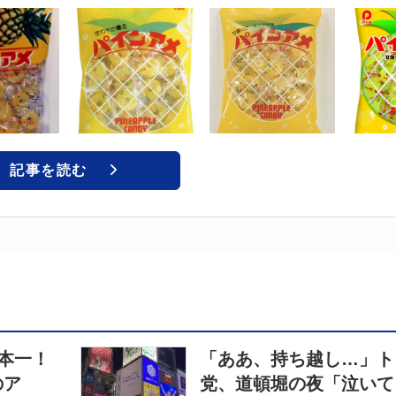
記事を読む
本一！
「ああ、持ち越し…」ト
のア
党、道頓堀の夜「泣いて