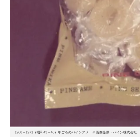
1968～1971（昭和43～46）年ごろのパインアメ ※画像提供・パイン株式会社