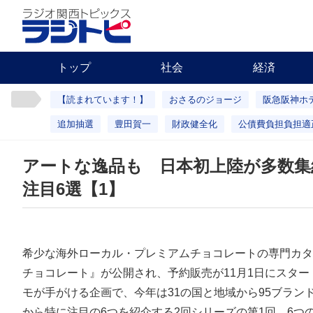
トップ
社会
経済
【読まれています！】
おさるのジョージ
阪急阪神ホ
追加抽選
豊田賀一
財政健全化
公債費負担負担適
アートな逸品も 日本初上陸が多数集
注目6選【1】
希少な海外ローカル・プレミアムチョコレートの専門カタ
チョコレート』が公開され、予約販売が11月1日にスタ
モが手がける企画で、今年は31の国と地域から95ブランド
から特に注目の6つを紹介する2回シリーズの第1回、6つ