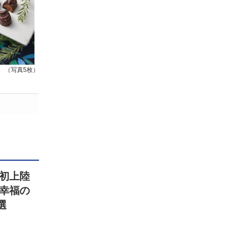
（写真5枚）
初上陸
幸福の
選