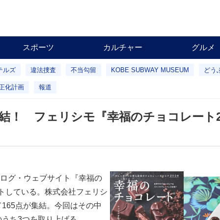
スポーツ
カルチャー
グルメ
テルズ
違法捜査
不当勾留
KOBE SUBWAY MUSEUM
どう
正化計画
報道
結！ フェリシモ『幸福のチョコレート20
ログ・ウェブサイト『幸福の
ートしている。株式会社フェリシ
165点が集結。今回はその中
のうち3つを取り上げる。