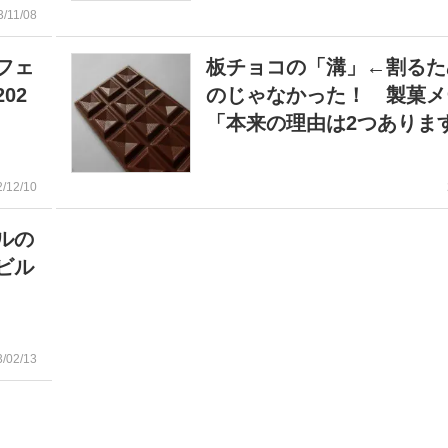
3/11/08
フェ
板チョコの「溝」←割るた
02
のじゃなかった！ 製菓メ
「本来の理由は2つありま
2/12/10
ルの
ビル
3/02/13