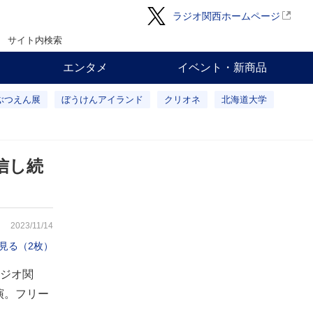
ラジオ関西ホームページ
サイト内検索
エンタメ
イベント・新商品
ぶつえん展
ぼうけんアイランド
クリオネ
北海道大学
信し続
2023/11/14
見る（2枚）
ジオ関
演。フリー