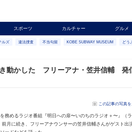
スポーツ
カルチャー
グルメ
テルズ
違法捜査
不当勾留
KOBE SUBWAY MUSEUM
どう
き動かした フリーアナ・笠井信輔 発
この記事の写真を
を務めるラジオ番組『明日への扉〜いのちのラジオ＋〜』（ラ
は、前月に続き、フリーアナウンサーの笠井信輔さんがゲスト出