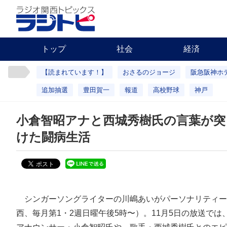
トップ
社会
経済
【読まれています！】
おさるのジョージ
阪急阪神ホ
追加抽選
豊田賀一
報道
高校野球
神戸
小倉智昭アナと西城秀樹氏の言葉が突
けた闘病生活
シンガーソングライターの川嶋あいがパーソナリティー
西、毎月第1・2週日曜午後5時〜）。11月5日の放送で