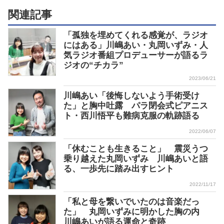
関連記事
「孤独を埋めてくれる感覚が、ラジオ
にはある」川嶋あい・丸岡いずみ・人
気ラジオ番組プロデューサーが語るラ
ジオの“チカラ”
2023/06/21
川嶋あい「後悔しないよう手術受け
た」と胸中吐露 パラ閉会式ピアニス
ト・西川悟平も難病克服の軌跡語る
2022/06/07
「休むことも生きること」 震災うつ
乗り越えた丸岡いずみ 川嶋あいと語
る、一歩先に踏み出すヒント
2022/11/17
「私と母を繋いでいたのは音楽だっ
た」 丸岡いずみに明かした胸の内
川嶋あいが語る運命と奇跡