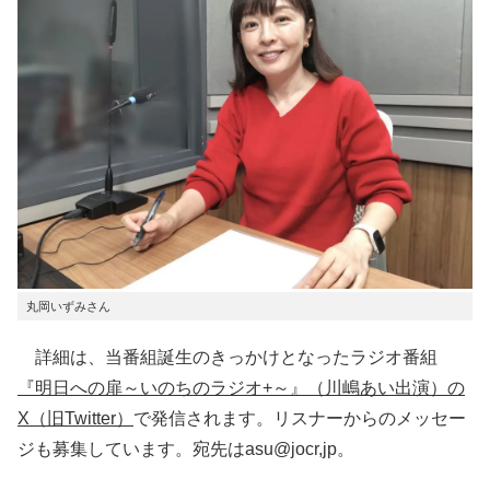
丸岡いずみさん
詳細は、当番組誕生のきっかけとなったラジオ番組
『明日への扉～いのちのラジオ+～』（川嶋あい出演）の
X（旧Twitter）
で発信されます。リスナーからのメッセー
ジも募集しています。宛先はasu@jocr,jp。