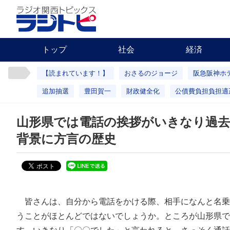
トップ
社会
経済
【読まれています！】
おさるのジョージ
阪急阪神ホ
追加抽選
豊田賀一
財政健全化
公債費負担負担適
山形県では電話の挨拶がいきなり過去
背景に方言の歴史
皆さんは、自分から電話をかける際、相手になんと名乗り
うことがほとんどではないでしょうか。ところが山形県で