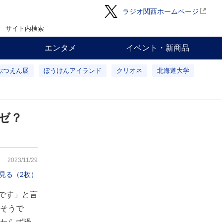
ラジオ関西ホームページ
サイト内検索
エンタメ
イベント・新商品
ぶつえん展
ぼうけんアイランド
クリオネ
北海道大学
ナゼ？
2023/11/29
見る（2枚）
です」と言
そうで