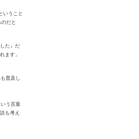
ということ
るのだと
でした』だ
れます」
Sも普及し
という言葉
説も考え