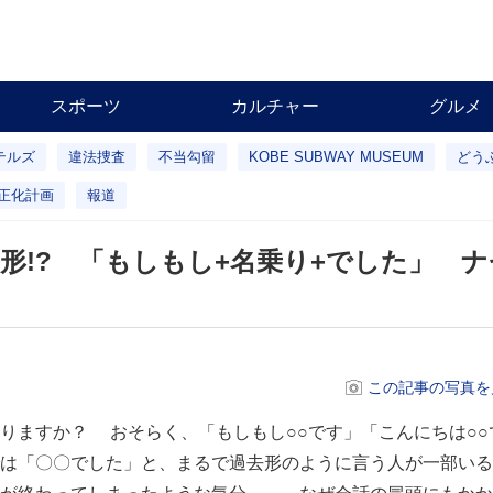
スポーツ
カルチャー
グルメ
テルズ
違法捜査
不当勾留
KOBE SUBWAY MUSEUM
どう
正化計画
報道
形!? 「もしもし+名乗り+でした」 
この記事の写真を
ますか？ おそらく、「もしもし○○です」「こんにちは○○
は「〇〇でした」と、まるで過去形のように言う人が一部いる