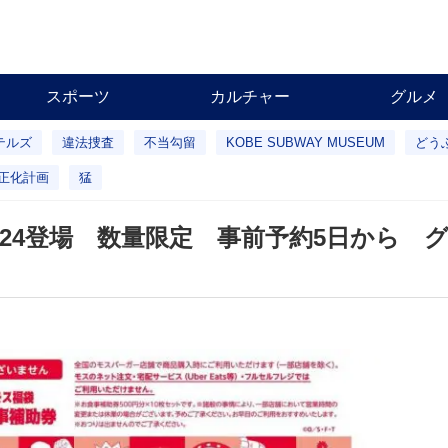
スポーツ
カルチャー
グルメ
テルズ
違法捜査
不当勾留
KOBE SUBWAY MUSEUM
どう
正化計画
猛
2024登場 数量限定 事前予約5日から 