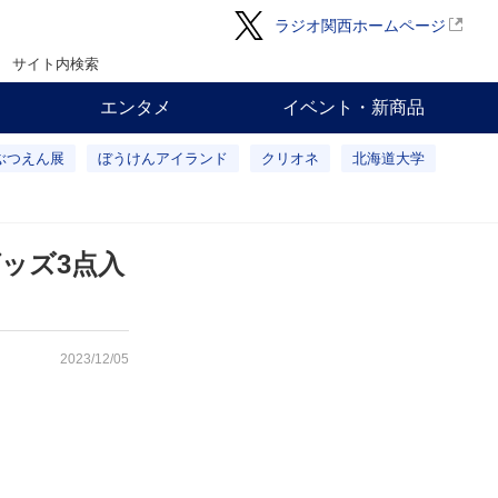
ラジオ関西ホームページ
サイト内検索
エンタメ
イベント・新商品
ぶつえん展
ぼうけんアイランド
クリオネ
北海道大学
グッズ3点入
2023/12/05