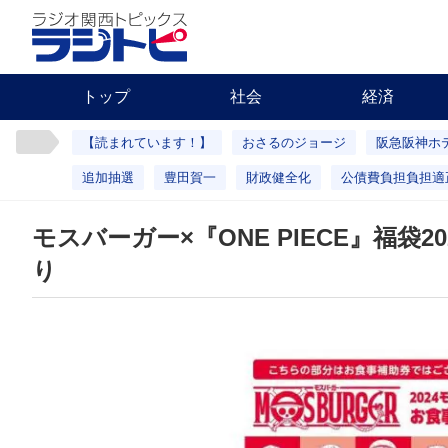
トップ
社会
経済
【読まれています！】
おさるのジョージ
阪急阪神ホ
追加抽選
豊田賀一
財政健全化
公債費負担負担適
モスバーガー×『ONE PIECE』福袋
り