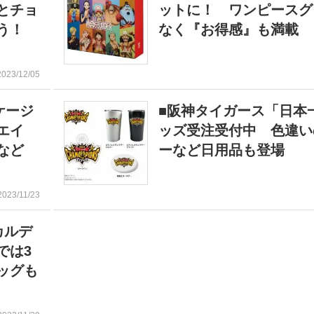
とチョ
ットに！ ワンピースグ
う！
なく『お得感』も満載
2023/12/05
ッケージ
■阪神タイガース「日本
エイ
ッズ受注受付中 色違い
など
ーなど日用品も登場
2023/11/23
カルデ
では3
ッグも