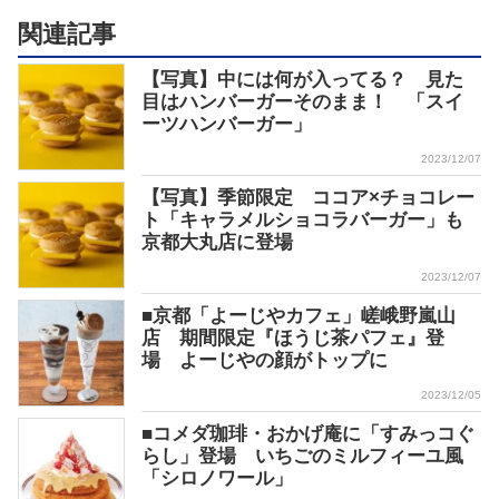
関連記事
【写真】中には何が入ってる？ 見た
目はハンバーガーそのまま！ 「スイ
ーツハンバーガー」
2023/12/07
【写真】季節限定 ココア×チョコレー
ト「キャラメルショコラバーガー」も
京都大丸店に登場
2023/12/07
■京都「よーじやカフェ」嵯峨野嵐山
店 期間限定『ほうじ茶パフェ』登
場 よーじやの顔がトップに
2023/12/05
■コメダ珈琲・おかげ庵に「すみっコぐ
らし」登場 いちごのミルフィーユ風
「シロノワール」