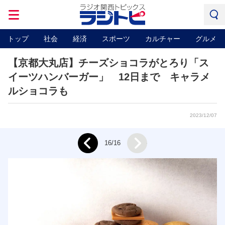
トップ
社会
経済
スポーツ
カルチャー
グルメ
【京都大丸店】チーズショコラがとろり「ス
イーツハンバーガー」 12日まで キャラメ
ルショコラも
2023/12/07
Next
16/16
Prev