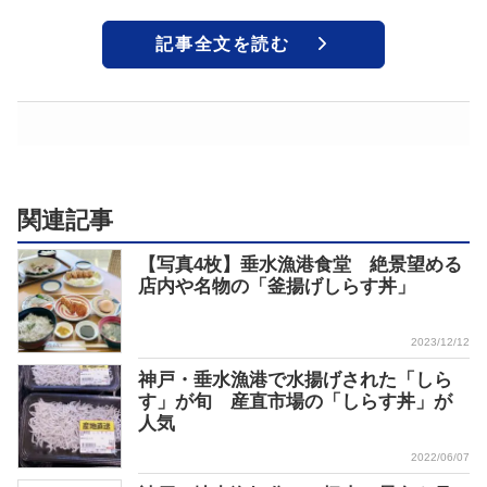
記事全文を読む
関連記事
【写真4枚】垂水漁港食堂 絶景望める
店内や名物の「釜揚げしらす丼」
2023/12/12
神戸・垂水漁港で水揚げされた「しら
す」が旬 産直市場の「しらす丼」が
人気
2022/06/07