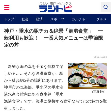
トップ
社会
経済
スポーツ
カルチャー
グルメ
神戸・垂水の駅チカ＆絶景「漁港食堂」 一
般利用も歓迎！ 一番人気メニューは季節限
定の丼
2023/12/12
新鮮な海の幸を手頃な価格で楽
しめる……そんな漁港食堂が、駅
から徒歩約5分の場所にあります。
神戸市の臨海部、垂水区の垂水漁
（写真4枚）
港水産会館内にある食事処「垂水
漁港食堂」です。漁港に隣接する食堂ならではの魅力を取
材しました。