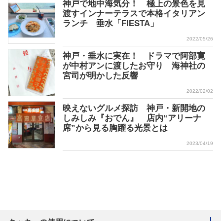
神戸で地中海気分！ 極上の景色を見
渡すインナーテラスで本格イタリアン
ランチ 垂水「FIESTA」
2022/05/26
神戸・垂水に実在！ ドラマで阿部寛
が中村アンに渡したお守り 海神社の
宮司が明かした反響
2022/02/02
映えないグルメ探訪 神戸・新開地の
しみしみ『おでん』 店内“アリーナ
席”から見る胸躍る光景とは
2023/04/19