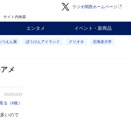
ラジオ関西ホームページ
サイト内検索
エンタメ
イベント・新商品
ぶつえん展
ぼうけんアイランド
クリオネ
北海道大学
のアメ
2023/12/14
見る（6枚）
多いので