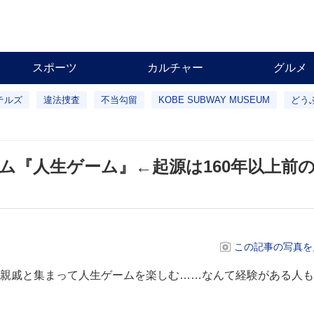
スポーツ
カルチャー
グルメ
テルズ
違法捜査
不当勾留
KOBE SUBWAY MUSEUM
どう
ム『人生ゲーム』←起源は160年以上前
この記事の写真を
親戚と集まって人生ゲームを楽しむ……なんて経験がある人も