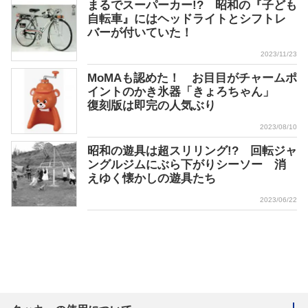
まるでスーパーカー!? 昭和の『子ども
自転車』にはヘッドライトとシフトレ
バーが付いていた！
2023/11/23
MoMAも認めた！ お目目がチャームポ
イントのかき氷器「きょろちゃん」
復刻版は即完の人気ぶり
2023/08/10
昭和の遊具は超スリリング!? 回転ジャ
ングルジムにぶら下がりシーソー 消
えゆく懐かしの遊具たち
2023/06/22