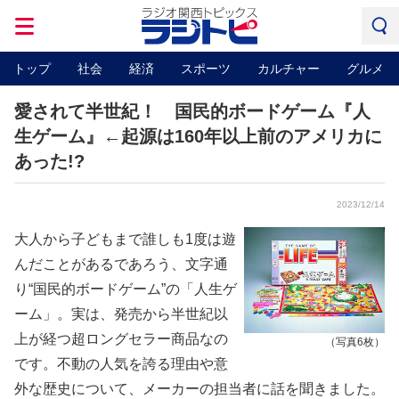
トップ
社会
経済
スポーツ
カルチャー
グルメ
愛されて半世紀！ 国民的ボードゲーム『人
生ゲーム』←起源は160年以上前のアメリカに
あった!?
2023/12/14
大人から子どもまで誰しも1度は遊
んだことがあるであろう、文字通
り“国民的ボードゲーム”の「人生ゲ
ーム」。実は、発売から半世紀以
上が経つ超ロングセラー商品なの
（写真6枚）
です。不動の人気を誇る理由や意
外な歴史について、メーカーの担当者に話を聞きました。