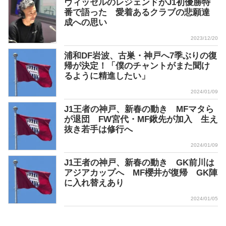
ヴィッセルのレジェンドがJ1初優勝特
番で語った 愛着あるクラブの悲願達
成への思い
2023/12/20
浦和DF岩波、古巣・神戸へ7季ぶりの復
帰が決定！「僕のチャントがまた聞け
るように精進したい」
2024/01/09
J1王者の神戸、新春の動き MFマタら
が退団 FW宮代・MF鍬先が加入 生え
抜き若手は修行へ
2024/01/09
J1王者の神戸、新春の動き GK前川は
アジアカップへ MF櫻井が復帰 GK陣
に入れ替えあり
2024/01/05