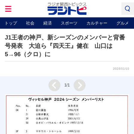
トップ
社会
経済
スポーツ
カルチャー
グルメ
J1王者の神戸、新シーズンのメンバーと背番
号発表 大迫ら『四天王』健在 山口は
5→96（クロ）に
2024/01/10
Next
1/1
Prev