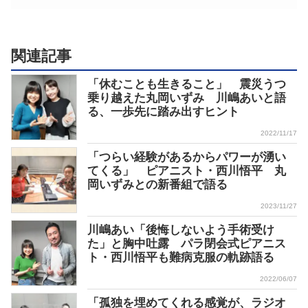
関連記事
「休むことも生きること」 震災うつ
乗り越えた丸岡いずみ 川嶋あいと語
る、一歩先に踏み出すヒント
2022/11/17
「つらい経験があるからパワーが湧い
てくる」 ピアニスト・西川悟平 丸
岡いずみとの新番組で語る
2023/11/27
川嶋あい「後悔しないよう手術受け
た」と胸中吐露 パラ閉会式ピアニス
ト・西川悟平も難病克服の軌跡語る
2022/06/07
「孤独を埋めてくれる感覚が、ラジオ