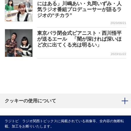
にはある」川嶋あい・丸岡いずみ・人
気ラジオ番組プロデューサーが語るラ
ジオの“チカラ”
2023/06/21
東京パラ閉会式ピアニスト・西川悟平
が送るエール 「闇が深ければ深いほ
ど次に出てくる光は明るい」
2023/11/22
クッキーの使用について
ラジトピ ラジオ関西トピックスに掲載されている画像等、全内容の無断転
載、加工をお断りいたします。