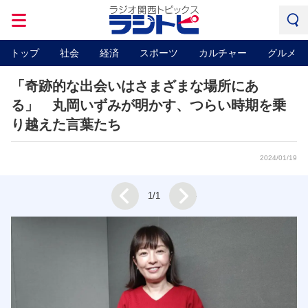
トップ
社会
経済
スポーツ
カルチャー
グルメ
「奇跡的な出会いはさまざまな場所にあ
る」 丸岡いずみが明かす、つらい時期を乗
り越えた言葉たち
2024/01/19
Next
1/1
Prev