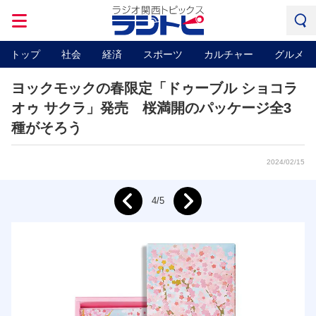
トップ
社会
経済
スポーツ
カルチャー
グルメ
ヨックモックの春限定「ドゥーブル ショコラ
オゥ サクラ」発売 桜満開のパッケージ全3
種がそろう
2024/02/15
Next
4/5
Prev