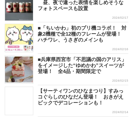
昼、夜で違った表情を楽しめそうな
フォトスペースも設置
2024/02/17
■「ちいかわ」初のプリ機コラボ！ 対
象2機種で全12種のフレームが登場！
ハチワレ、うさぎのメインも
2024/02/16
■兵庫県西宮市「不思議の国のアリス」
をイメージした“ゆめかわ”スイーツが
登場！ 全4品・期間限定で
2024/02/15
【サーティワンのひなまつり】すみっ
コぐらしのひなだん登場！ おきがえ
ピックでデコレーションも！
2024/02/14