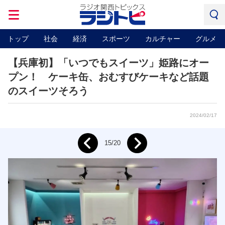
トップ
社会
経済
スポーツ
カルチャー
グルメ
【兵庫初】「いつでもスイーツ」姫路にオー
プン！ ケーキ缶、おむすびケーキなど話題
のスイーツそろう
2024/02/17
Next
15/20
Prev