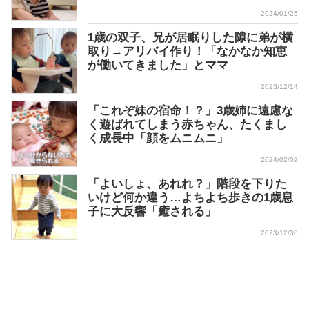
2024/01/25
1歳の双子、兄が居眠りした隙に弟が横
取り→アリバイ作り！「なかなか知恵
が働いてきました」とママ
2023/12/14
「これぞ妹の宿命！？」3歳姉に遠慮な
く遊ばれてしまう赤ちゃん、たくまし
く成長中「顔をムニムニ」
2024/02/02
「よいしょ、あれれ？」階段を下りた
いけど何か違う…よちよち歩きの1歳息
子に大反響「癒される」
2023/12/30