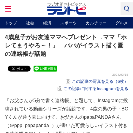
トップ
社会
経済
スポーツ
カルチャー
グルメ
4歳息子がお友達ママへプレゼント→ママ「ホ
レてまうやろ～！」 パパがイラスト描く園
の連絡帳が話題
2024/03/15
この記事の写真を見る（6枚）
この記事に関するInstagramを見る
「お父さんが5分で書く連絡帳」と題して、Instagramに投
稿されている動画シリーズが話題です。4歳の男の子・BO
Yくんが通う園に向けて、お父さんのpapaPANDAさん
（＠ppp_papapanda_）が書いた可愛らしいイラスト付き