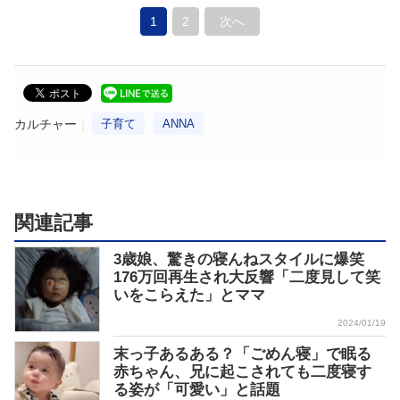
1
2
次へ
カルチャー
子育て
ANNA
関連記事
3歳娘、驚きの寝んねスタイルに爆笑
176万回再生され大反響「二度見して笑
いをこらえた」とママ
2024/01/19
末っ子あるある？「ごめん寝」で眠る
赤ちゃん、兄に起こされても二度寝す
る姿が「可愛い」と話題