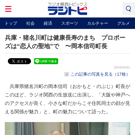
トップ
社会
経済
スポーツ
カルチャー
グルメ
兵庫・猪名川町は健康長寿のまち プロポー
ズは“恋人の聖地”で 〜岡本信司町長
2024/03/21
この記事の写真を見る（17枚）
兵庫県猪名川町の岡本信司（おかもと・のぶじ）町長が
このほど、ラジオ関西の生放送に出演し、「大阪や神戸へ
のアクセスが良く、小さな町だからこそ住民同士の顔が見
える関係が魅力」と、町の魅力について語った。