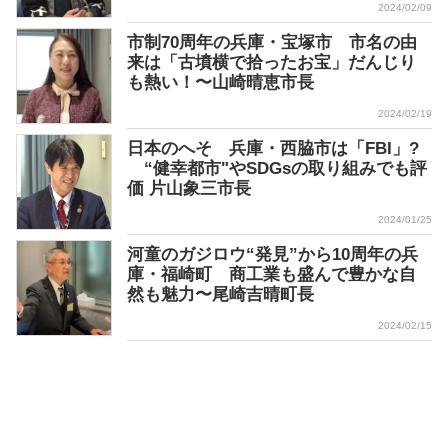
2024/02/09
市制70周年の兵庫・宝塚市 市名の由
来は「古墳横で拾ったお宝」だんじり
も熱い！〜山崎晴恵市長
2024/02/19
日本のへそ 兵庫・西脇市は「FBI」?
“健幸都市"やSDGsの取り組みでも評
価 片山象三市長
2024/01/25
河童のガジロウ“発見”から10周年の兵
庫・福崎町 商工業も盛んで豊かな自
然も魅力〜尾崎吉晴町長
2024/02/15