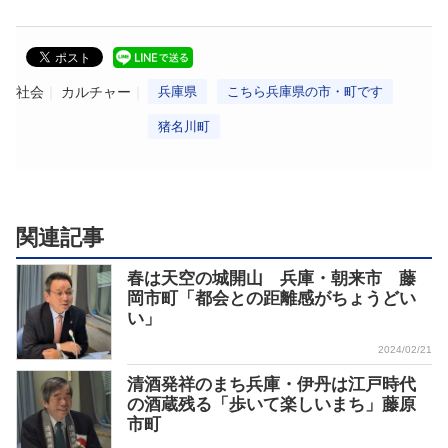
社会
カルチャー
兵庫県
こちら兵庫県の市・町です
猪名川町
関連記事
春は天空の城開山 兵庫・朝来市 藤
岡市町「都会との距離感がちょうどい
い」
2024/02/21
清酒発祥のまち兵庫・伊丹は江戸時代
の酒蔵残る「歩いて楽しいまち」藤原
市町