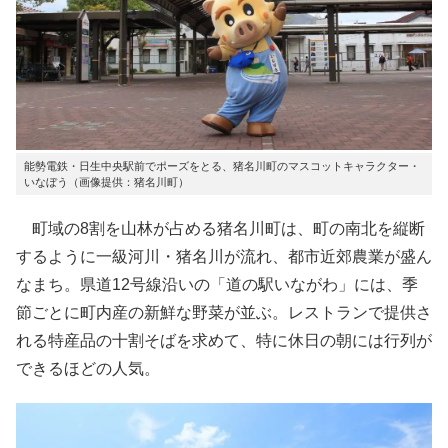
能勢電鉄・日生中央駅前でポーズをとる、猪名川町のマスコットキャラクター・
いなぼう（画像提供：猪名川町）
町域の8割を山林が占める猪名川町は、町の南北を縦断
するように一級河川・猪名川が流れ、都市近郊農業が盛ん
なまち。県道12号線沿いの「道の駅いながわ」には、季
節ごとに町内産の新鮮な野菜が並ぶ。レストランで提供さ
れる特産品の十割そばを求めて、特に休日の朝には行列が
できるほどの人気。