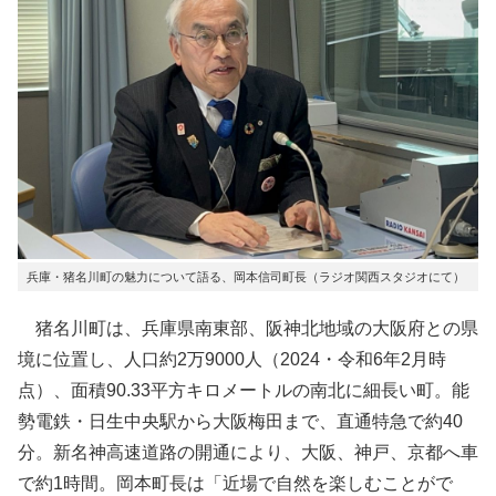
兵庫・猪名川町の魅力について語る、岡本信司町長（ラジオ関西スタジオにて）
猪名川町は、兵庫県南東部、阪神北地域の大阪府との県
境に位置し、人口約2万9000人（2024・令和6年2月時
点）、面積90.33平方キロメートルの南北に細長い町。能
勢電鉄・日生中央駅から大阪梅田まで、直通特急で約40
分。新名神高速道路の開通により、大阪、神戸、京都へ車
で約1時間。岡本町長は「近場で自然を楽しむことがで