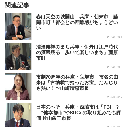
関連記事
春は天空の城開山 兵庫・朝来市 藤
岡市町「都会との距離感がちょうどい
い」
2024/02/21
清酒発祥のまち兵庫・伊丹は江戸時代
の酒蔵残る「歩いて楽しいまち」藤原
市町
2024/02/09
市制70周年の兵庫・宝塚市 市名の由
来は「古墳横で拾ったお宝」だんじり
も熱い！〜山崎晴恵市長
2024/02/19
日本のへそ 兵庫・西脇市は「FBI」?
“健幸都市"やSDGsの取り組みでも評
価 片山象三市長