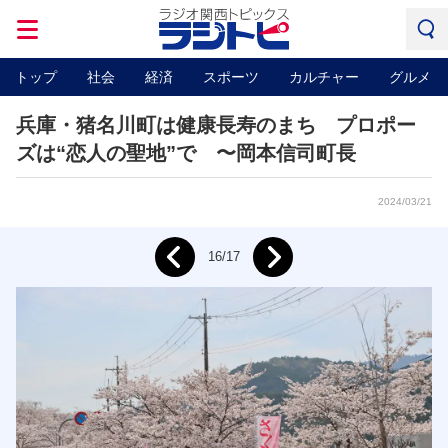
トップ
社会
経済
スポーツ
カルチャー
グルメ
兵庫・猪名川町は健康長寿のまち プロポー
ズは“恋人の聖地”で 〜岡本信司町長
2024/03/21
Next
16/17
Prev