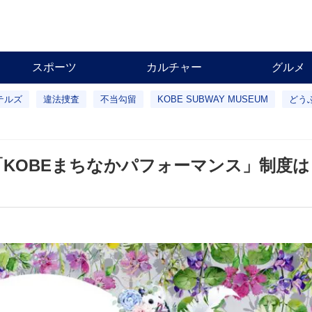
スポーツ
カルチャー
グルメ
テルズ
違法捜査
不当勾留
KOBE SUBWAY MUSEUM
どう
「KOBEまちなかパフォーマンス」制度