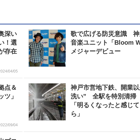
奥深い
歌で広げる防災意識 神
い！選
音楽ユニット「Bloom W
が存在
メジャーデビュー
2024/04/05
拠点＆
神戸市営地下鉄、開業以
ッツ」
洗い” 全駅を特別清掃
「明るくなったと感じて
ら」
2022/09/04