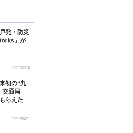
戸発・防災
orks」が
2021/02/18
来初の“丸
 交通局
もらえた
2024/03/21