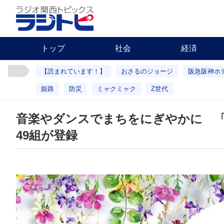
トップ
社会
経済
【読まれています！】
おさるのジョージ
阪急阪神ホ
姫路
防災
ミャクミャク
Z世代
音楽やダンスでまちをにぎやかに 
49組が登録