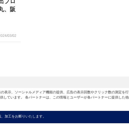
出プロ
丸、阪
2024/03/02
広告の表示、ソーシャルメディア機能の提供、広告の表示回数やクリック数の測定を
供しています。 各パートナーは、この情報とユーザーが各パートナーに提供した
載、加工をお断りいたします。