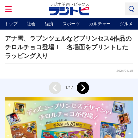
トップ
社会
経済
スポーツ
カルチャー
グルメ
アナ雪、ラプンツェルなどプリンセス4作品の
チロルチョコ登場！ 名場面をプリントした
ラッピング入り
2024/04/15
Next
1/17
Prev