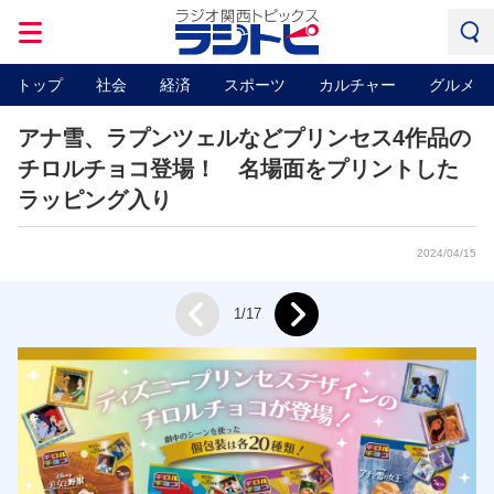
トップ
社会
経済
スポーツ
カルチャー
グルメ
アナ雪、ラプンツェルなどプリンセス4作品の
チロルチョコ登場！ 名場面をプリントした
ラッピング入り
2024/04/15
Next
1/17
Prev