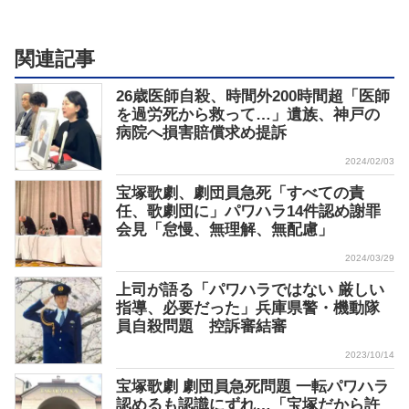
関連記事
26歳医師自殺、時間外200時間超「医師
を過労死から救って…」遺族、神戸の
病院へ損害賠償求め提訴
2024/02/03
宝塚歌劇、劇団員急死「すべての責
任、歌劇団に」パワハラ14件認め謝罪
会見「怠慢、無理解、無配慮」
2024/03/29
上司が語る「パワハラではない 厳しい
指導、必要だった」兵庫県警・機動隊
員自殺問題 控訴審結審
2023/10/14
宝塚歌劇 劇団員急死問題 一転パワハラ
認めるも認識にずれ…「宝塚だから許