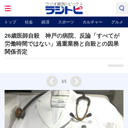
トップ
社会
経済
スポーツ
カルチャー
グルメ
26歳医師自殺 神戸の病院、反論「すべてが
労働時間ではない」過重業務と自殺との因果
関係否定
2024/04/23
Next
1/1
Prev