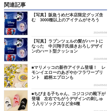
関連記事
【写真】阪急うめだ本店限定グッズ含
む 3000種以上のアイテムがそろう
2024/05/08
【写真】ラプンツェルの髪がハートに
なった 中川翔子氏描きおろしデザイ
ンのハート型クッション
2024/05/08
■マリメッコの新作アイテム登場！ レ
モンイエローのあざやかフラワープリ
ント 総柄エプロンも
2024/05/02
■ちびまる子ちゃん、コジコジの靴下が
登場 左右でちがうデザインの刺しゅ
う入りソックスなど全6種