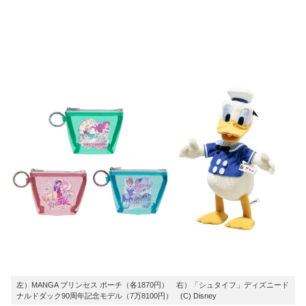
左）MANGA プリンセス ポーチ（各1870円） 右）「シュタイフ」ディズニード
ナルドダック90周年記念モデル（7万8100円） (C) Disney