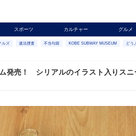
スポーツ
カルチャー
グルメ
テルズ
違法捜査
不当勾留
KOBE SUBWAY MUSEUM
どう
テム発売！ シリアルのイラスト入りスニ