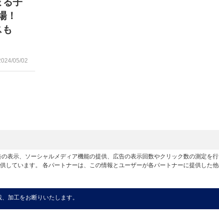
まる子
登場！
スも
2024/05/02
広告の表示、ソーシャルメディア機能の提供、広告の表示回数やクリック数の測定を
供しています。 各パートナーは、この情報とユーザーが各パートナーに提供した
載、加工をお断りいたします。