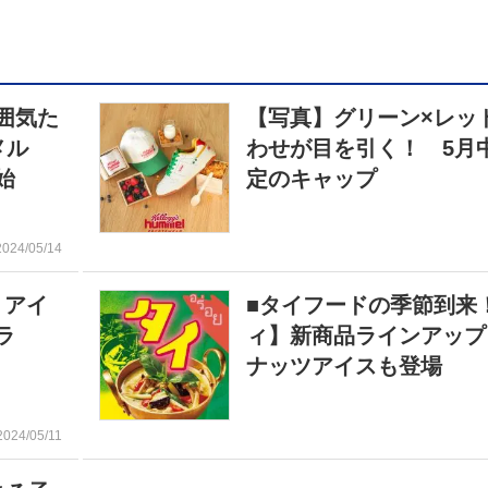
囲気た
【写真】グリーン×レッ
ンメル
わせが目を引く！ 5月
始
定のキャップ
2024/05/14
」アイ
■タイフードの季節到来
ラ
ィ】新商品ラインアップ
ナッツアイスも登場
2024/05/11