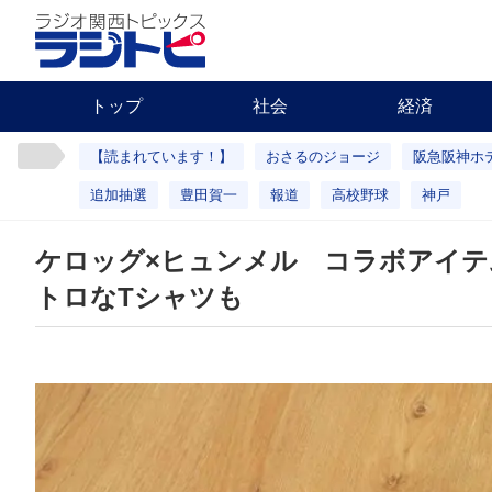
トップ
社会
経済
【読まれています！】
おさるのジョージ
阪急阪神ホ
追加抽選
豊田賀一
報道
高校野球
神戸
ケロッグ×ヒュンメル コラボアイ
トロなTシャツも