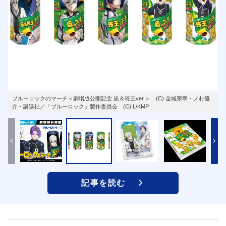
ブルーロックのマーチ＜劇場版公開記念 凪＆玲王ver.＞ (C) 金城宗幸・ノ村優
介・講談社／「ブルーロック」製作委員会 (C) L/KMP
記事を読む