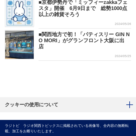
■京都伊勢丹で「ミッフィーzakkaフェ
スタ」開催 6月9日まで 総勢1000点
以上の雑貨そろう
2024/05/26
■関西地方で初！「パティスリー GIN N
O MORI」がグランフロント大阪に出
店
2024/05/25
クッキーの使用について
ラジトピ ラジオ関西トピックスに掲載されている画像等、全内容の無断転
載、加工をお断りいたします。