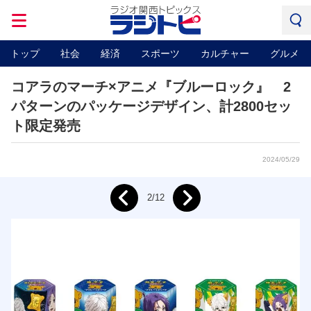
トップ
社会
経済
スポーツ
カルチャー
グルメ
コアラのマーチ×アニメ『ブルーロック』 2
パターンのパッケージデザイン、計2800セッ
ト限定発売
2024/05/29
Next
2/12
Prev