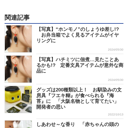
関連記事
【写真】“ホンモノ”のしょうゆ差し!?
お弁当箱でよく見るアイテムがイヤ
リングに
2024/05/30
【写真】ハチミツに佃煮…見たことあ
るかも!? 定番文具アイテムが意外な商
品に
2024/05/30
グッズは200種類以上！ お馴染みの文
房具『フエキ糊』が食べられる『海
苔』に 「大阪名物として育てたい」
開発者の思い
2022/10/13
しあわせ～な香り 「赤ちゃんの頭の