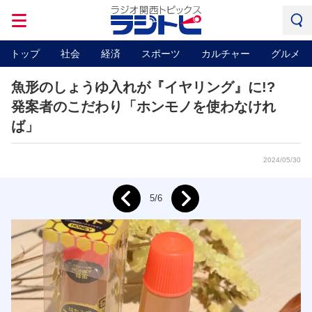
トップ
社会
経済
スポーツ
カルチャー
グルメ
魚形のしょうゆ入れが『イヤリング』に!?
発案者のこだわり「ホンモノを使わなけれ
ば」
2024/05/30
Next
5/6
Prev