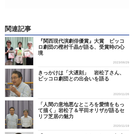
関連記事
『関西現代演劇俳優賞』大賞 ピッコ
ロ劇団の樫村千晶が語る、受賞時の心
境
2023/06/29
きっかけは「大遅刻」 岩松了さん、
ピッコロ劇団との出会いを語る
2020/11/26
「人間の意地悪なところを愛情をもっ
て描く」岩松了＆平田オリザが語るセ
リフ芝居の魅力
2020/11/19