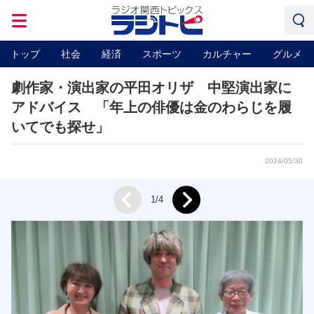
トップ
社会
経済
スポーツ
カルチャー
グルメ
劇作家・演出家の平田オリザ 中堅演出家に
アドバイス 「年上の俳優は金のわらじを履
いてでも探せ」
2024/05/30
Next
1/4
Prev