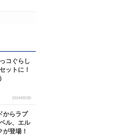
っコぐらし
セットに！
う
2024/05/30
ドからラプ
ベル、エル
クが登場！