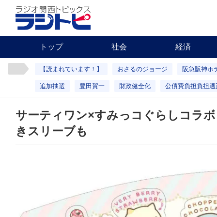
トップ
社会
経済
【読まれています！】
おさるのジョージ
阪急阪神ホ
追加抽選
豊田賀一
財政健全化
公債費負担負担適
サーティワン×すみっコぐらしコラボ
きスリーブも