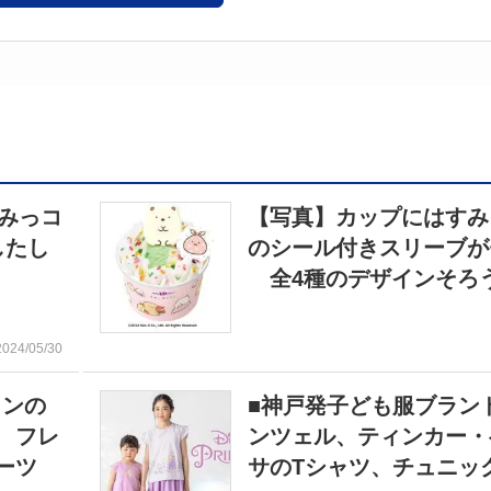
みっコ
【写真】カップにはすみ
したし
のシール付きスリーブが
全4種のデザインそろ
2024/05/30
インの
■神戸発子ども服ブラン
 フレ
ンツェル、ティンカー・
ーツ
サのTシャツ、チュニッ