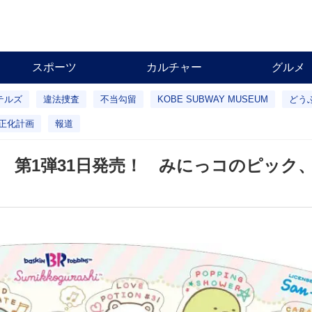
スポーツ
カルチャー
グルメ
テルズ
違法捜査
不当勾留
KOBE SUBWAY MUSEUM
どう
正化計画
報道
 第1弾31日発売！ みにっコのピック