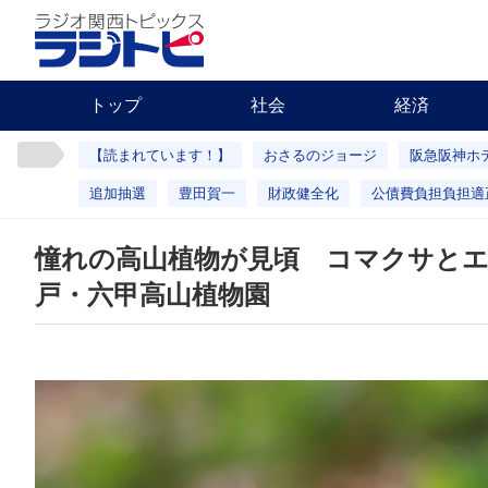
トップ
社会
経済
【読まれています！】
おさるのジョージ
阪急阪神ホ
追加抽選
豊田賀一
財政健全化
公債費負担負担適
憧れの高山植物が見頃 コマクサと
戸・六甲高山植物園