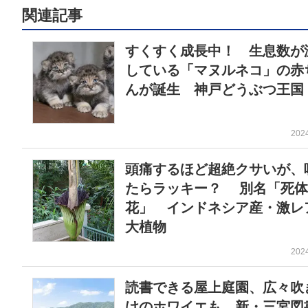
関連記事
すくすく成長中！ 生息数が
している「マヌルネコ」の赤
んが誕生 神戸どうぶつ王国
202
頭痛するほど超絶クサいが、
たらラッキー？ 別名「死体
花」 インドネシア産・激レ
大植物
202
読書できる屋上庭園、広々吹
けのホワイエも 新・三宮図