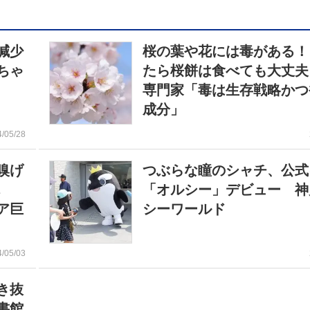
減少
桜の葉や花には毒がある！
ちゃ
たら桜餅は食べても大丈夫
専門家「毒は生存戦略かつ
成分」
4/05/28
嗅げ
つぶらな瞳のシャチ、公式
「オルシー」デビュー 神
ア巨
シーワールド
4/05/03
き抜
書館