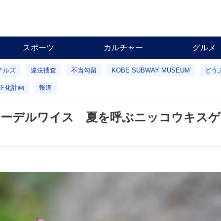
スポーツ
カルチャー
グルメ
テルズ
違法捜査
不当勾留
KOBE SUBWAY MUSEUM
どう
正化計画
報道
エーデルワイス 夏を呼ぶニッコウキスゲ