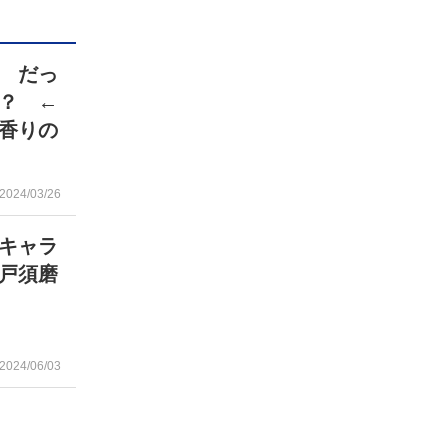
 だっ
？ ←
香りの
2024/03/26
キャラ
戸須磨
2024/06/03