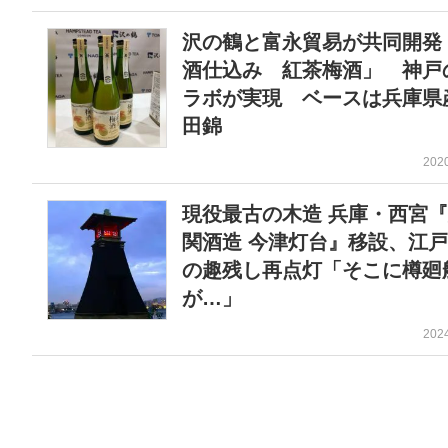
沢の鶴と富永貿易が共同開発
酒仕込み 紅茶梅酒」 神戸
ラボが実現 ベースは兵庫県
田錦
202
現役最古の木造 兵庫・西宮
関酒造 今津灯台』移設、江
の趣残し再点灯「そこに樽廻
が…」
202