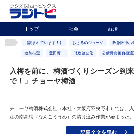
トップ
社会
経済
【読まれています！】
おさるのジョージ
阪急阪神ホ
追加抽選
豊田賀一
財政健全化
公債費負担負担適
入梅を前に、梅酒づくりシーズン到
で！」チョーヤ梅酒
チョーヤ梅酒株式会社（本社・大阪府羽曳野市）では、入
産の南高梅（なんこううめ）の漬け込み作業が始まった。
記事全文を読む