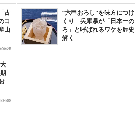
「古
“六甲おろし”を味方につ
のコ
くり 兵庫県が「日本一の
産山
ろ」と呼ばれるワケを歴史
解く
0/09/25
『大
戸期
船
4/04/08