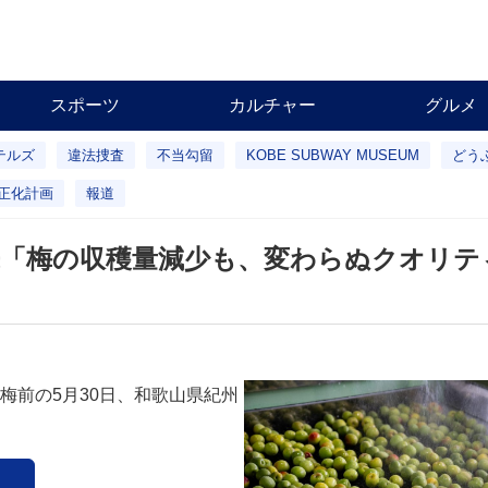
スポーツ
カルチャー
グルメ
テルズ
違法捜査
不当勾留
KOBE SUBWAY MUSEUM
どう
正化計画
報道
来「梅の収穫量減少も、変わらぬクオリテ
梅前の5月30日、和歌山県紀州