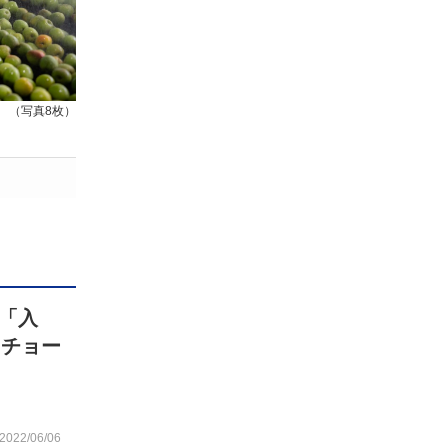
（写真8枚）
「入
 チョー
2022/06/06