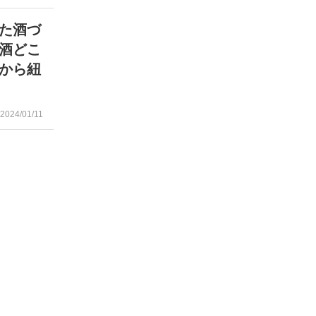
けた酒づ
酒どこ
から紐
2024/01/11