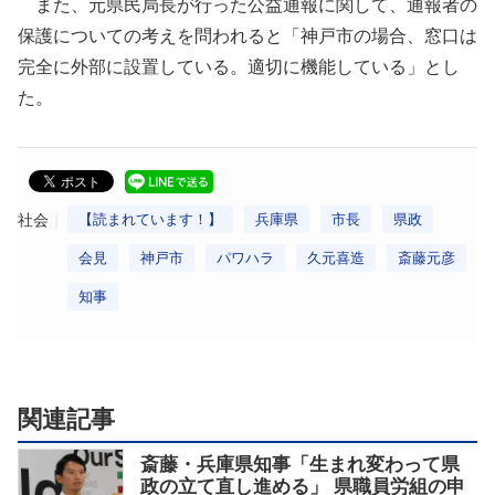
また、元県民局長が行った公益通報に関して、通報者の
保護についての考えを問われると「神戸市の場合、窓口は
完全に外部に設置している。適切に機能している」とし
た。
社会
【読まれています！】
兵庫県
市長
県政
会見
神戸市
パワハラ
久元喜造
斎藤元彦
知事
関連記事
斎藤・兵庫県知事「生まれ変わって県
政の立て直し進める」 県職員労組の申