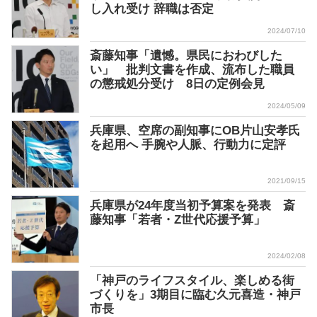
し入れ受け 辞職は否定
2024/07/10
斎藤知事「遺憾。県民におわびした
い」 批判文書を作成、流布した職員
の懲戒処分受け 8日の定例会見
2024/05/09
兵庫県、空席の副知事にOB片山安孝氏
を起用へ 手腕や人脈、行動力に定評
2021/09/15
兵庫県が24年度当初予算案を発表 斎
藤知事「若者・Z世代応援予算」
2024/02/08
「神戸のライフスタイル、楽しめる街
づくりを」3期目に臨む久元喜造・神戸
市長