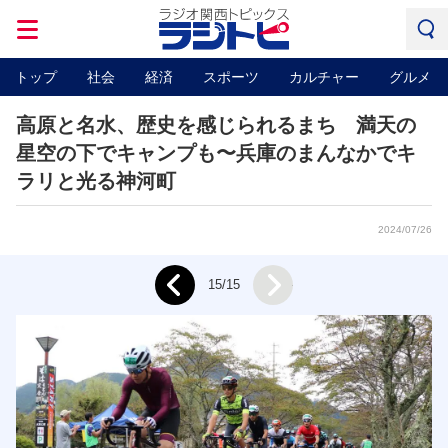
トップ
社会
経済
スポーツ
カルチャー
グルメ
高原と名水、歴史を感じられるまち 満天の
星空の下でキャンプも〜兵庫のまんなかでキ
ラリと光る神河町
2024/07/26
Next
15/15
Prev