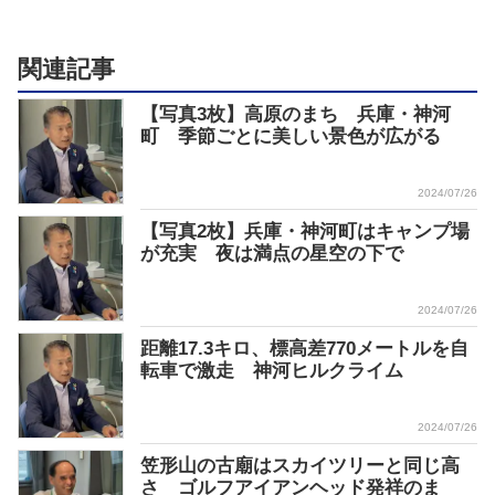
関連記事
【写真3枚】高原のまち 兵庫・神河
町 季節ごとに美しい景色が広がる
2024/07/26
【写真2枚】兵庫・神河町はキャンプ場
が充実 夜は満点の星空の下で
2024/07/26
距離17.3キロ、標高差770メートルを自
転車で激走 神河ヒルクライム
2024/07/26
笠形山の古廟はスカイツリーと同じ高
さ ゴルフアイアンヘッド発祥のま