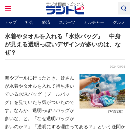
トップ
社会
経済
スポーツ
カルチャー
グルメ
水着やタオルを入れる『水泳バッグ』 中身
が見える透明っぽいデザインが多いのは、な
ぜ？
2024/08/03
海やプールに行ったとき、皆さん
が水着やタオルを入れて持ち歩い
ている水泳バッグ（プールバッ
グ）を見ていたら気がついたので
す。なんか、透明っぽいバッグが
（写真3枚）
多いな、と。「なぜ透明バッグが
多いのか？」「透明にする理由ってある？」という疑問か