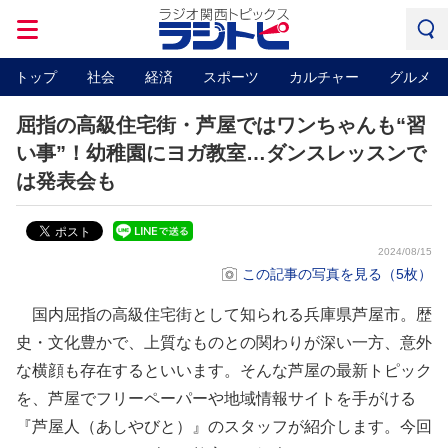
トップ
社会
経済
スポーツ
カルチャー
グルメ
屈指の高級住宅街・芦屋ではワンちゃんも“習
い事”！幼稚園にヨガ教室…ダンスレッスンで
は発表会も
2024/08/15
この記事の写真を見る（5枚）
国内屈指の高級住宅街として知られる兵庫県芦屋市。歴
史・文化豊かで、上質なものとの関わりが深い一方、意外
な横顔も存在するといいます。そんな芦屋の最新トピック
を、芦屋でフリーペーパーや地域情報サイトを手がける
『芦屋人（あしやびと）』のスタッフが紹介します。今回