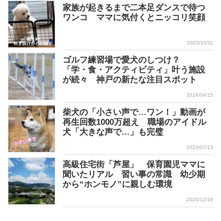
家族が起きるまで二本足ダンスで待つ
ワンコ ママに気付くとニッコリ笑顔
2023/10/11
ゴルフ練習場で愛犬のしつけ？
「学・食・アクティビティ」叶う施設
が続々 神戸の新たな注目スポット
2024/04/15
柴犬の「小さい声で…ワン！」動画が
再生回数1000万超え 職場のアイドル
犬「大きな声で…」も完璧
2023/07/13
高級住宅街「芦屋」 保育園児ママに
聞いたリアル 習い事の常識 幼少期
から“ホンモノ”に親しむ環境
2023/12/18