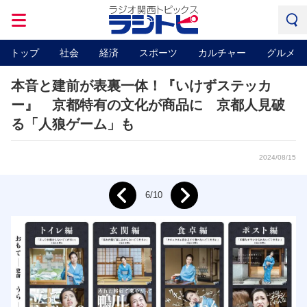
トップ
社会
経済
スポーツ
カルチャー
グルメ
本音と建前が表裏一体！『いけずステッカ
ー』 京都特有の文化が商品に 京都人見破
る「人狼ゲーム」も
2024/08/15
Next
6/10
Prev