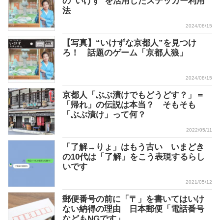
の“いけず”を活用したステッカー利用
法
2024/08/15
【写真】“いけずな京都人”を見つけ
ろ！ 話題のゲーム「京都人狼」
2024/08/15
京都人「ぶぶ漬けでもどうどす？」＝
「帰れ」の伝説は本当？ そもそも
「ぶぶ漬け」って何？
2022/05/11
「了解→りょ」はもう古い いまどき
の10代は「了解」をこう表現するらし
いです
2021/05/12
郵便番号の前に「〒」を書いてはいけ
ない納得の理由 日本郵便「電話番号
などもNGです」