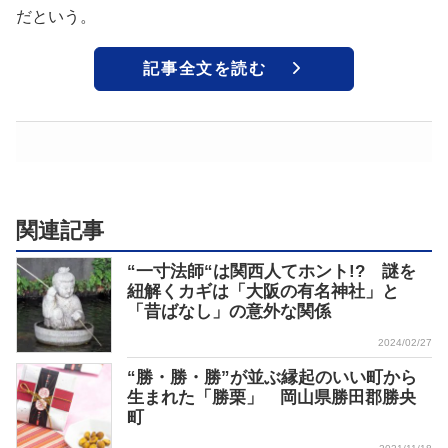
だという。
記事全文を読む
関連記事
“一寸法師“は関西人てホント!? 謎を
紐解くカギは「大阪の有名神社」と
「昔ばなし」の意外な関係
2024/02/27
“勝・勝・勝”が並ぶ縁起のいい町から
生まれた「勝栗」 岡山県勝田郡勝央
町