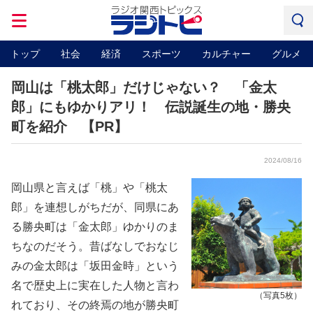
トップ
社会
経済
スポーツ
カルチャー
グルメ
岡山は「桃太郎」だけじゃない？ 「金太
郎」にもゆかりアリ！ 伝説誕生の地・勝央
町を紹介 【PR】
2024/08/16
岡山県と言えば「桃」や「桃太
郎」を連想しがちだが、同県にあ
る勝央町は「金太郎」ゆかりのま
ちなのだそう。昔ばなしでおなじ
みの金太郎は「坂田金時」という
名で歴史上に実在した人物と言わ
（写真5枚）
れており、その終焉の地が勝央町