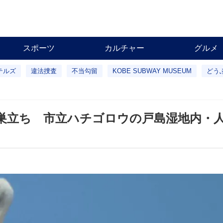
スポーツ
カルチャー
グルメ
テルズ
違法捜査
不当勾留
KOBE SUBWAY MUSEUM
どう
巣立ち 市立ハチゴロウの戸島湿地内・