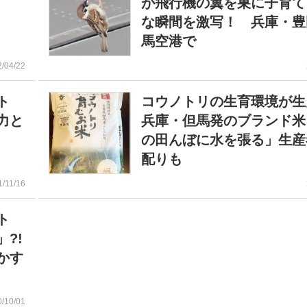
が飛行機の翼を巣に子育て
な瞬間を激写！ 兵庫・豊
馬空港で
2/04/22
ト
コウノトリの生育環境が生
力と
兵庫・但馬発のブランド米
の田んぼに水を張る」生産
配りも
1/11/16
ト
?!
かす
0/10/01