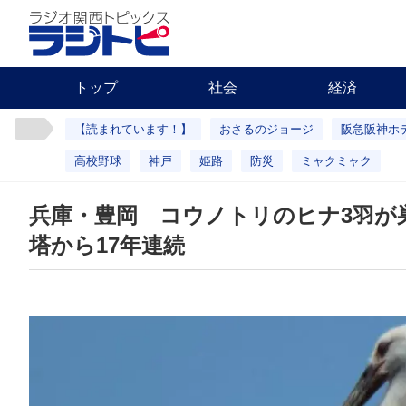
トップ
社会
経済
【読まれています！】
おさるのジョージ
阪急阪神ホ
高校野球
神戸
姫路
防災
ミャクミャク
兵庫・豊岡 コウノトリのヒナ3羽が
塔から17年連続