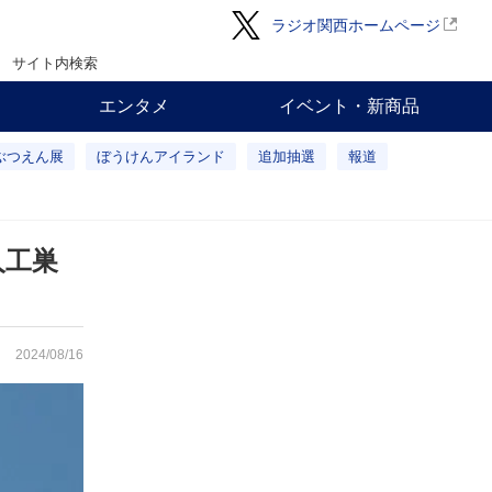
ラジオ関西ホームページ
サイト内検索
エンタメ
イベント・新商品
ぶつえん展
ぼうけんアイランド
追加抽選
報道
人工巣
2024/08/16