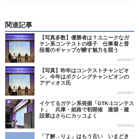
関連記事
【写真多数】優勝者は？ユニークなガ
テン系コンテストの様子 仕事着と普
段着のギャップが醸す魅力を競う
2024/08/17
【写真】昨年はコンテストチャンピオ
ン、今年はボクシングチャンピオンの
アディオス氏
2024/08/17
イケてるガテン系発掘「GTK-1コンテス
ト」 兵庫・姫路で初開催 建築・建
設業はさらにカッコよく
2023/06/23
「了解→りょ」はもう古い いまどき