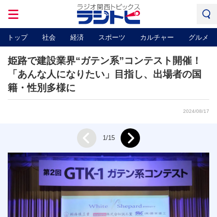
トップ
社会
経済
スポーツ
カルチャー
グルメ
姫路で建設業界“ガテン系”コンテスト開催！
「あんな人になりたい」目指し、出場者の国
籍・性別多様に
2024/08/17
Next
1/15
Prev