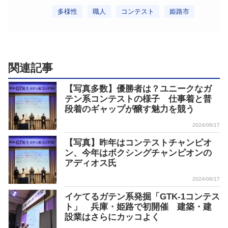
多様性
職人
コンテスト
姫路市
関連記事
【写真多数】優勝者は？ユニークなガ
テン系コンテストの様子 仕事着と普
段着のギャップが醸す魅力を競う
2024/08/17
【写真】昨年はコンテストチャンピオ
ン、今年はボクシングチャンピオンの
アディオス氏
2024/08/17
イケてるガテン系発掘「GTK-1コンテス
ト」 兵庫・姫路で初開催 建築・建
設業はさらにカッコよく